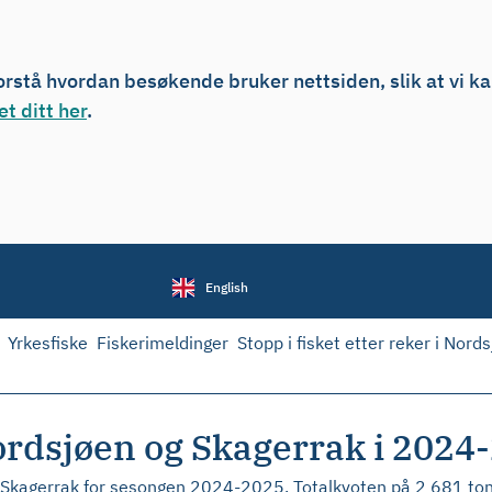
forstå hvordan besøkende bruker nettsiden, slik at vi k
t ditt her
.
English
Yrkesfiske
Fiskerimeldinger
Stopp i fisket etter reker i Nord
 Nordsjøen og Skagerrak i 2024
og Skagerrak for sesongen 2024‑2025. Totalkvoten på 2 681 tonn 