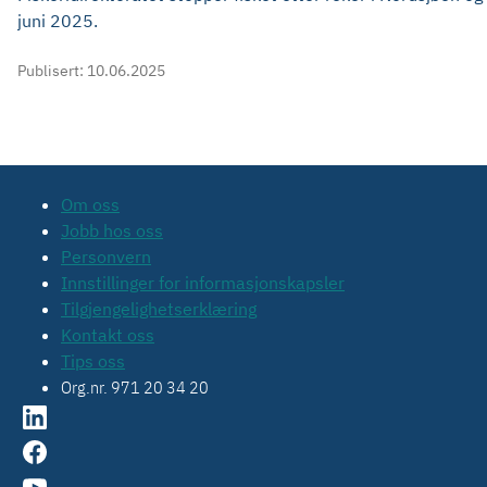
juni 2025.
Publisert:
10.06.2025
Om oss
Jobb hos oss
Personvern
Innstillinger for informasjonskapsler
Tilgjengelighetserklæring
Kontakt oss
Tips oss
Org.nr. 971 20 34 20