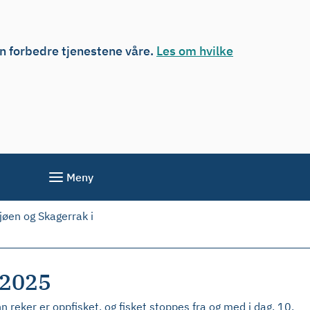
an forbedre tjenestene våre.
Les om hvilke
Meny
sjøen og Skagerrak i
-2025
reker er oppfisket, og fisket stoppes fra og med i dag, 10.