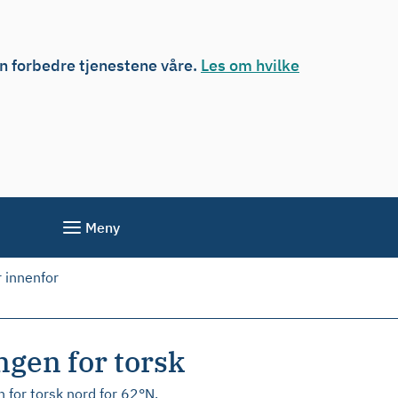
an forbedre tjenestene våre.
Les om hvilke
Meny
r innenfor
ngen for torsk
en for torsk nord for 62°N.