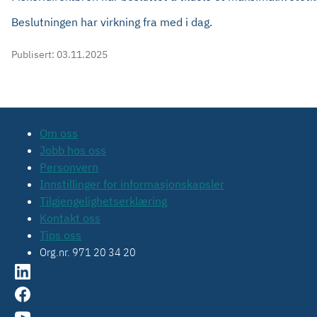
Beslutningen har virkning fra med i dag.
Publisert:
03.11.2025
Om oss
Jobb hos oss
Personvern
Innstillinger for informasjonskapsler
Tilgjengelighetserklæring
Kontakt oss
Tips oss
Org.nr. 971 20 34 20