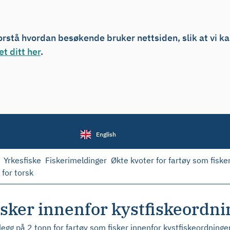
forstå hvordan besøkende bruker nettsiden, slik at vi k
t ditt her
.
English
Yrkesfiske
Fiskerimeldinger
Økte kvoter for fartøy som fiske
 for torsk
isker innenfor kystfiskeordni
llegg på 2 tonn for fartøy som fisker innenfor kystfiskeordning