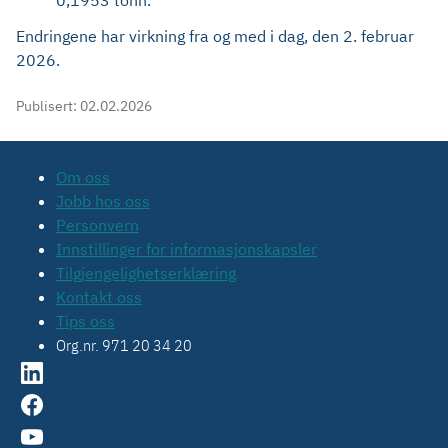
0,1953 tonn.
Endringene har virkning fra og med i dag, den 2. februar
2026.
Publisert:
02.02.2026
Om oss
Jobb hos oss
Personvern
Innstillinger for informasjonskapsler
Tilgjengelighetserklæring
Kontakt oss
Tips oss
Org.nr. 971 20 34 20