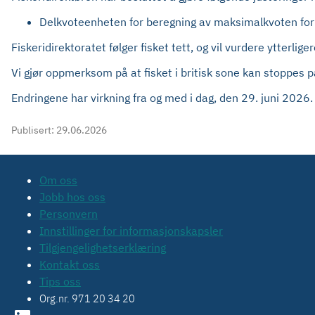
Delkvoteenheten for beregning av maksimalkvoten for f
Fiskeridirektoratet følger fisket tett, og vil vurdere ytterl
Vi gjør oppmerksom på at fisket i britisk sone kan stoppes 
Endringene har virkning fra og med i dag, den 29. juni 2026.
Publisert:
29.06.2026
Om oss
Jobb hos oss
Personvern
Innstillinger for informasjonskapsler
Tilgjengelighetserklæring
Kontakt oss
Tips oss
Org.nr. 971 20 34 20