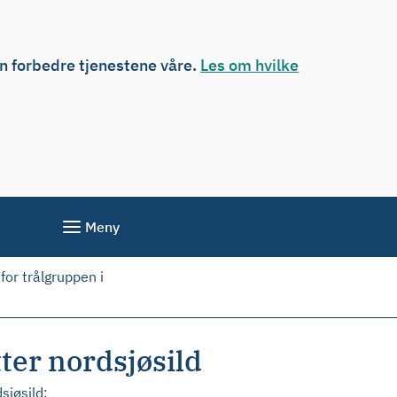
an forbedre tjenestene våre.
Les om hvilke
Meny
for trålgruppen i
tter nordsjøsild
sjøsild: