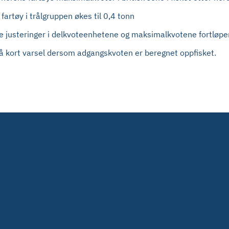
artøy i trålgruppen økes til 0,4 tonn
igere justeringer i delkvoteenhetene og maksimalkvotene fortløpe
på kort varsel dersom adgangskvoten er beregnet oppfisket.