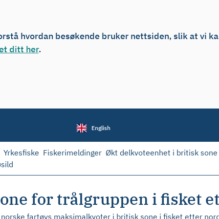
forstå hvordan besøkende bruker nettsiden, slik at vi k
t ditt her
.
English
Yrkesfiske
Fiskerimeldinger
Økt delkvoteenhet i britisk sone 
sild
one for trålgruppen i fisket e
 norske fartøys maksimalkvoter i britisk sone i fisket etter nord