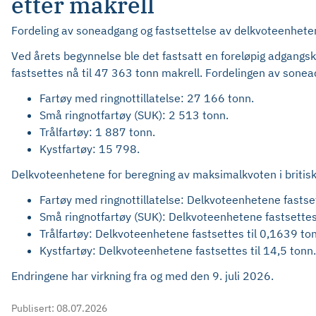
etter makrell
Fordeling av soneadgang og fastsettelse av delkvoteenheter i
Ved årets begynnelse ble det fastsatt en foreløpig adgangs
fastsettes nå til 47 363 tonn makrell. Fordelingen av sone
Fartøy med ringnottillatelse: 27 166 tonn.
Små ringnotfartøy (SUK): 2 513 tonn.
Trålfartøy: 1 887 tonn.
Kystfartøy: 15 798.
Delkvoteenhetene for beregning av maksimalkvoten i britisk 
Fartøy med ringnottillatelse: Delkvoteenhetene fastset
Små ringnotfartøy (SUK): Delkvoteenhetene fastsettes
Trålfartøy: Delkvoteenhetene fastsettes til 0,1639 to
Kystfartøy: Delkvoteenhetene fastsettes til 14,5 tonn.
Endringene har virkning fra og med den 9. juli 2026.
Publisert:
08.07.2026