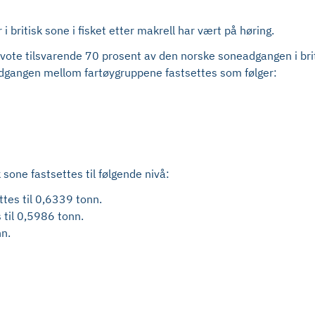
 britisk sone i fisket etter makrell har vært på høring.
kvote tilsvarende 70 prosent av den norske soneadgangen i br
adgangen mellom fartøygruppene fastsettes som følger:
sone fastsettes til følgende nivå:
tes til 0,6339 tonn.
 til 0,5986 tonn.
nn.