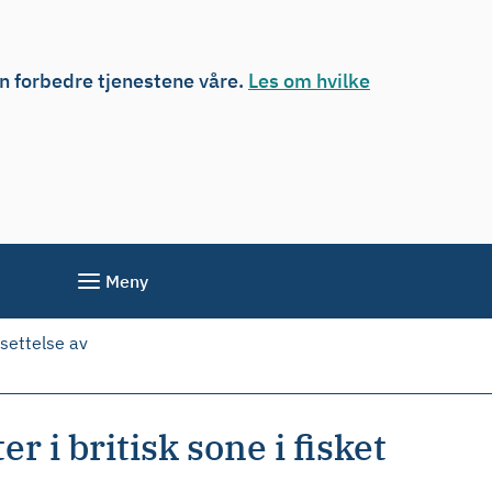
an forbedre tjenestene våre.
Les om hvilke
Meny
settelse av
 i britisk sone i fisket