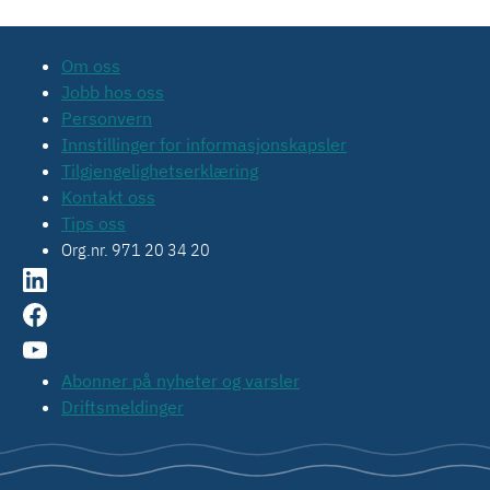
Om oss
Jobb hos oss
Personvern
Innstillinger for informasjonskapsler
Tilgjengelighetserklæring
Kontakt oss
Tips oss
Org.nr. 971 20 34 20
Abonner på nyheter og varsler
Driftsmeldinger