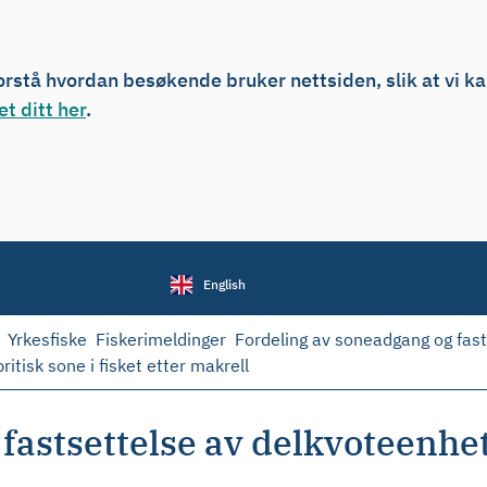
forstå hvordan besøkende bruker nettsiden, slik at vi k
t ditt her
.
English
Yrkesfiske
Fiskerimeldinger
Fordeling av soneadgang og fast
ritisk sone i fisket etter makrell
astsettelse av delkvoteenheter