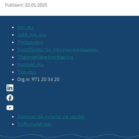
Publisert:
22.01.2025
Om oss
Jobb hos oss
Personvern
Innstillinger for informasjonskapsler
Tilgjengelighetserklæring
Kontakt oss
Tips oss
Org.nr. 971 20 34 20
Abonner på nyheter og varsler
Driftsmeldinger