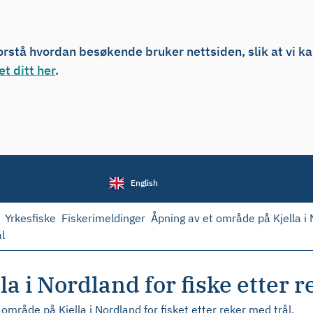
forstå hvordan besøkende bruker nettsiden, slik at vi k
t ditt her
.
English
Yrkesfiske
Fiskerimeldinger
Åpning av et område på Kjella i 
l
a i Nordland for fiske etter r
område på Kjella i Nordland for fisket etter reker med trål.