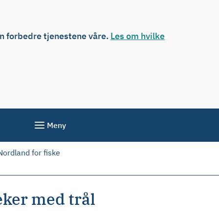
an forbedre tjenestene våre.
Les om hvilke
Meny
Nordland for fiske
eker med trål