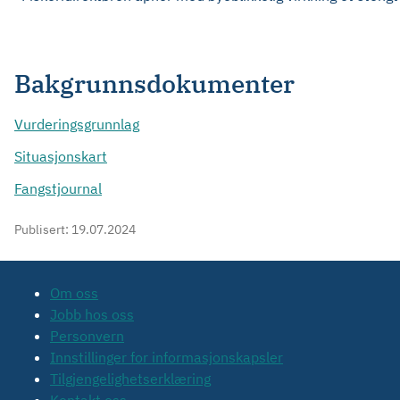
Bakgrunnsdokumenter
Vurderingsgrunnlag
Situasjonskart
Fangstjournal
Publisert:
19.07.2024
Om oss
Jobb hos oss
Personvern
Innstillinger for informasjonskapsler
Tilgjengelighetserklæring