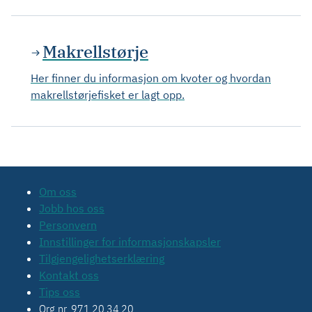
Makrellstørje
Her finner du informasjon om kvoter og hvordan
makrellstørjefisket er lagt opp.
Om oss
Jobb hos oss
Personvern
Innstillinger for informasjonskapsler
Tilgjengelighetserklæring
Kontakt oss
Tips oss
Org.nr. 971 20 34 20