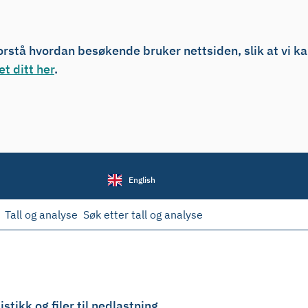
forstå hvordan besøkende bruker nettsiden, slik at vi k
t ditt her
.
English
Tall og analyse
Søk etter tall og analyse
stikk og filer til nedlastning.