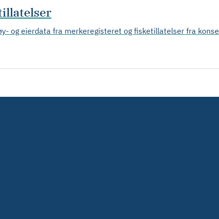
illatelser
øy- og eierdata fra merkeregisteret og fisketillatelser fra kons