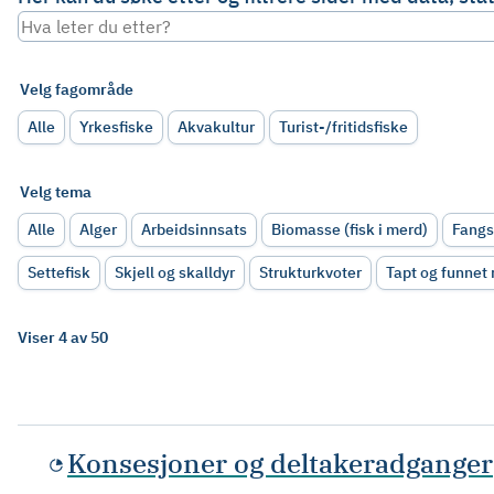
Velg fagområde
Alle
Yrkesfiske
Akvakultur
Turist-/fritidsfiske
Velg tema
Alle
Alger
Arbeidsinnsats
Biomasse (fisk i merd)
Fangs
Settefisk
Skjell og skalldyr
Strukturkvoter
Tapt og funnet
Viser 4 av 50
Konsesjoner og deltakeradganger