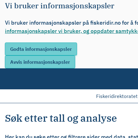
Vi bruker informasjonskapsler
Vi bruker informasjonskapsler på fiskeridir.no for å 
informasjonskapsler vi bruker, og oppdater samtykke
Fiskeridirektoratet
Søk etter tall og analyse
Her kan du søke etter og filtrere sider med data, stati