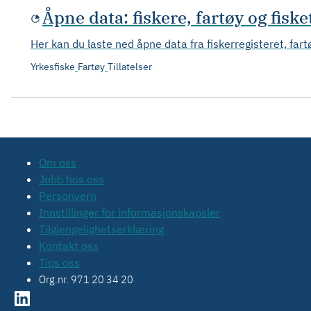
Åpne data: fiskere, fartøy og fisket
Her kan du laste ned åpne data fra fiskerregisteret, fart
Yrkesfiske
Fartøy
Tillatelser
Om oss
Jobb hos oss
Personvern
Innstillinger for informasjonskapsler
Tilgjengelighetserklæring
Kontakt oss
Tips oss
Org.nr. 971 20 34 20