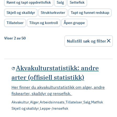
Rømt og tapt oppdrettsfisk
Salg
Settefisk
Skjell og skalldyr
Strukturkvoter
Tapt og funnet redskap
Tillatelser
Tilsyn og kontroll
Åpen gruppe
Viser 2 av 50
Nullstill søk og filter
Akvakulturstatistikk: andre
arter (offisiell statistikk)
Her finner du akvakulturstatistikk om alger, andre
fiskearter, skalldyr og rensefisk.
Akvakultur
Alger
Arbeidsinnsats
Tillatelser
Salg
Matfisk
Skjell og skalldyr
Leppe-/rensefisk