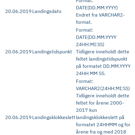
Format:
DATE(DD.MM.YYYY)
20.06.2019
Landingsdato
Endret fra VARCHAR2-
format.
Format:
DATE(DD.MM.YYYY
24HH:MI:SS)
20.06.2019
Landingstidspunkt
Tidligere inneholdt dette
feltet landingstidspunkt
på formatet DD.MM.YYYY
24HH MM SS.
Format:
VARCHAR2(24HH:MI:SS)
Tidligere inneholdt dette
feltet for årene 2000-
2017 kun
20.06.2019
Landingsklokkeslett
landingsklokkeslett på
formatet 24HHMM og for
årene fra og med 2018