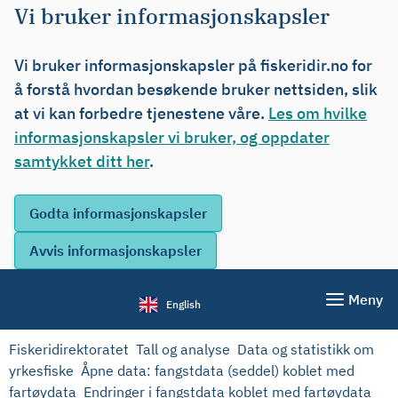
Vi bruker informasjonskapsler
Vi bruker informasjonskapsler på fiskeridir.no for
å forstå hvordan besøkende bruker nettsiden, slik
at vi kan forbedre tjenestene våre.
Les om hvilke
informasjonskapsler vi bruker, og oppdater
samtykket ditt her
.
Meny
English
Fiskeridirektoratet
Tall og analyse
Data og statistikk om
yrkesfiske
Åpne data: fangstdata (seddel) koblet med
fartøydata
Endringer i fangstdata koblet med fartøydata