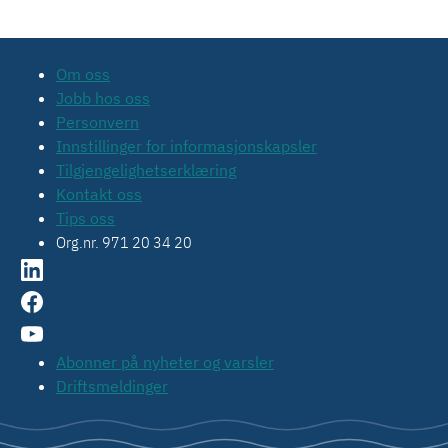
Om oss
Jobb hos oss
Personvern
Innstillinger for informasjonskapsler
Tilgjengelighetserklæring
Kontakt oss
Tips oss
Org.nr. 971 20 34 20
Abonner på nyheter og varsler
Driftsmeldinger