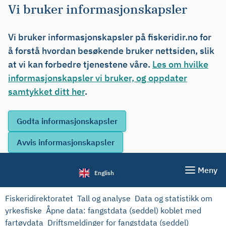
Vi bruker informasjonskapsler
Vi bruker informasjonskapsler på fiskeridir.no for
å forstå hvordan besøkende bruker nettsiden, slik
at vi kan forbedre tjenestene våre.
Les om hvilke
informasjonskapsler vi bruker, og oppdater
samtykket ditt her
.
Meny
English
Fiskeridirektoratet
Tall og analyse
Data og statistikk om
yrkesfiske
Åpne data: fangstdata (seddel) koblet med
fartøydata
Driftsmeldinger for fangstdata (seddel)