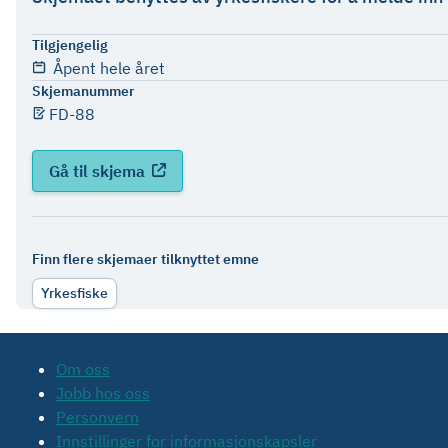
Tilgjengelig
Åpent hele året
Skjemanummer
FD-88
Gå til skjema
Finn flere skjemaer tilknyttet emne
Yrkesfiske
Om oss
Jobb hos oss
Personvern
Innstillinger for informasjonskapsler