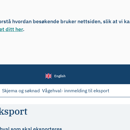
forstå hvordan besøkende bruker nettsiden, slik at vi k
t ditt her
.
English
Skjema og søknad
Vågehval- innmelding til eksport
eksport
 hval som skal eksporteres.