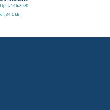
l (pdf, 166.8 kB)
df, 34.1 kB)