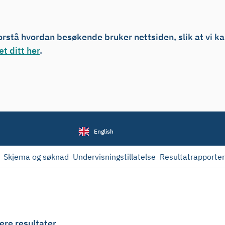
forstå hvordan besøkende bruker nettsiden, slik at vi k
t ditt her
.
English
Skjema og søknad
Undervisningstillatelse
Resultatrapporter
ere resultater.