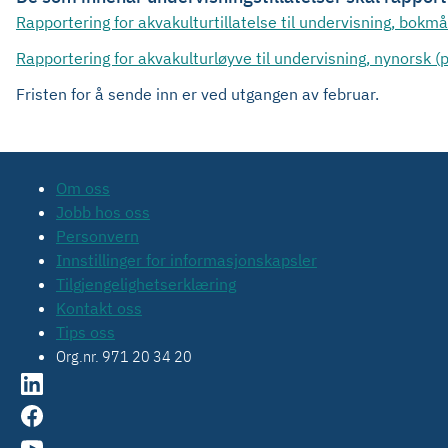
Rapportering for akvakulturtillatelse til undervisning, bokmå
Rapportering for akvakulturløyve til undervisning, nynorsk (p
Fristen for å sende inn er ved utgangen av februar.
Om oss
Jobb hos oss
Personvern
Innstillinger for informasjonskapsler
Tilgjengelighetserklæring
Kontakt oss
Tips oss
Org.nr. 971 20 34 20