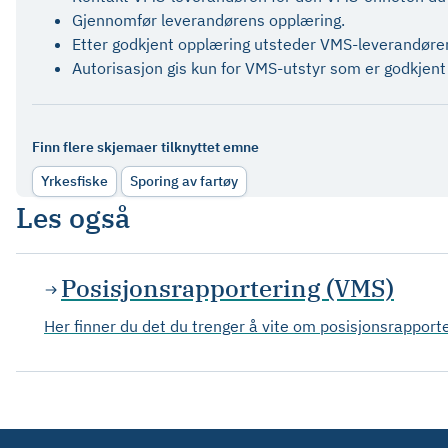
Gjennomfør leverandørens opplæring.
Etter godkjent opplæring utsteder VMS-leverandøren 
Autorisasjon gis kun for VMS-utstyr som er godkjent 
Finn flere skjemaer tilknyttet emne
Yrkesfiske
Sporing av fartøy
Les også
Posisjonsrapportering (VMS)
Her finner du det du trenger å vite om posisjonsrapporter