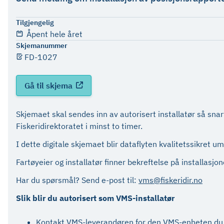
Tilgjengelig
Åpent hele året
Skjemanummer
FD-1027
Gå til skjema
Skjemaet skal sendes inn av autorisert installatør så sna
Fiskeridirektoratet i minst to timer.
I dette digitale skjemaet blir dataflyten kvalitetssikret u
Fartøyeier og installatør finner bekreftelse på installasj
Har du spørsmål? Send e-post til:
vms@fiskeridir.no
Slik blir du autorisert som VMS-installatør
Kontakt VMS-leverandøren for den VMS-enheten du ø