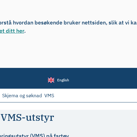
forstå hvordan besøkende bruker nettsiden, slik at vi k
t ditt her
.
English
Skjema og søknad
VMS
v VMS-utstyr
ringsutstyr (VMS) på fartøy.