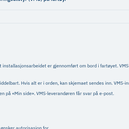
rt installasjonsarbeidet er gjennomført om bord i fartøyet. VM
middelbart. Hvis alt er i orden, kan skjemaet sendes inn. VMS-in
onen på «Min side». VMS-leverandøren får svar på e-post.
nsker autorisasjon for.