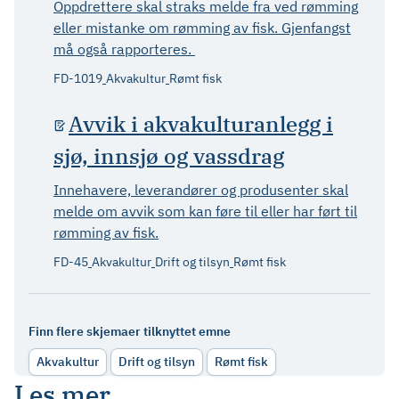
Oppdrettere skal straks melde fra ved rømming
eller mistanke om rømming av fisk. Gjenfangst
må også rapporteres.
FD-1019
Akvakultur
Rømt fisk
Avvik i akvakulturanlegg i
sjø, innsjø og vassdrag
Innehavere, leverandører og produsenter skal
melde om avvik som kan føre til eller har ført til
rømming av fisk.
FD-45
Akvakultur
Drift og tilsyn
Rømt fisk
Finn flere skjemaer tilknyttet emne
Akvakultur
Drift og tilsyn
Rømt fisk
Les mer