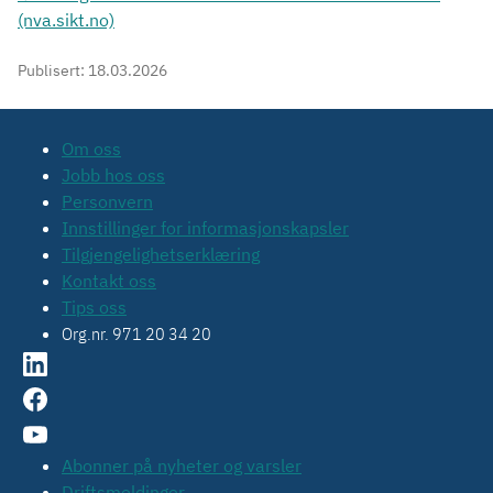
(nva.sikt.no)
Publisert:
18.03.2026
Om oss
Jobb hos oss
Personvern
Innstillinger for informasjonskapsler
Tilgjengelighetserklæring
Kontakt oss
Tips oss
Org.nr. 971 20 34 20
Abonner på nyheter og varsler
Driftsmeldinger