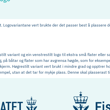
t. Logovariantane vert brukte der det passer best å plassere dei
grestilt variant og ein venstrestilt logo til ekstra små flater el
gg, på båtar og flater som har avgrensa høgde, som for eksempe
jerm. Høgrestilt variant vert brukt i mindre grad og opptrer ho
empel, utan at det tar for mykje plass. Denne skal plasserast ti