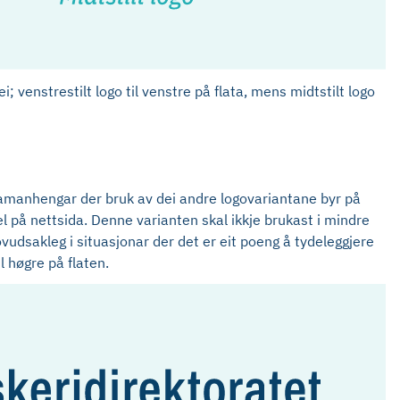
; venstrestilt logo til venstre på flata, mens midtstilt logo
ler samanhengar der bruk av dei andre logovariantane byr på
l på nettsida. Denne varianten skal ikkje brukast i mindre
vudsakleg i situasjonar der det er eit poeng å tydeleggjere
l høgre på flaten.