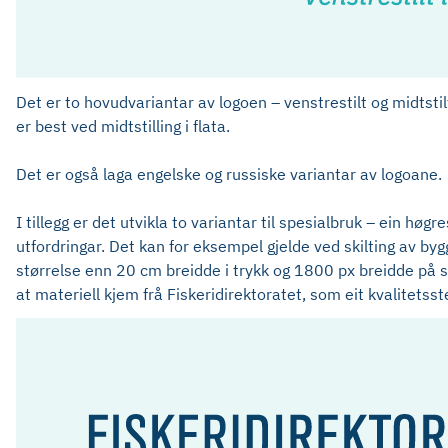
Det er to hovudvariantar av logoen – venstrestilt og midtstil
er best ved midtstilling i flata.
Det er også laga engelske og russiske variantar av logoane.
I tillegg er det utvikla to variantar til spesialbruk – ein hø
utfordringar. Det kan for eksempel gjelde ved skilting av by
størrelse enn 20 cm breidde i trykk og 1800 px breidde på sk
at materiell kjem frå Fiskeridirektoratet, som eit kvalitetsst