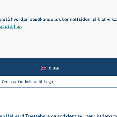
forstå hvordan besøkende bruker nettsiden, slik at vi k
t ditt her
.
English
Om oss
Grafisk profil
Logo
karen Hallvard Trætteberg og godkjent av Utenriksdepar