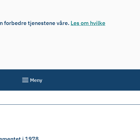
an forbedre tjenestene våre.
Les om hvilke
Meny
tementet i 1978.