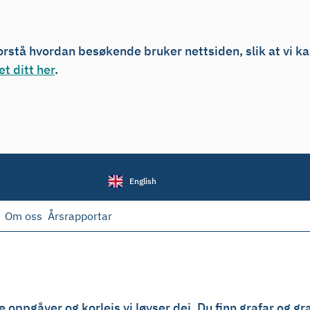
forstå hvordan besøkende bruker nettsiden, slik at vi k
t ditt her
.
English
Om oss
Årsrapportar
 oppgåver og korleis vi løyser dei. Du finn grafar og gra