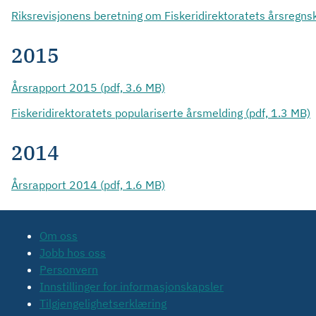
Riksrevisjonens beretning om Fiskeridirektoratets årsregns
2015
Årsrapport 2015 (pdf, 3.6 MB)
Fiskeridirektoratets populariserte årsmelding (pdf, 1.3 MB)
2014
Årsrapport 2014 (pdf, 1.6 MB)
Om oss
Jobb hos oss
Personvern
Innstillinger for informasjonskapsler
Tilgjengelighetserklæring