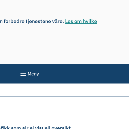
an forbedre tjenestene våre.
Les om hvilke
Meny
fikk som gir ei visuell oversikt.