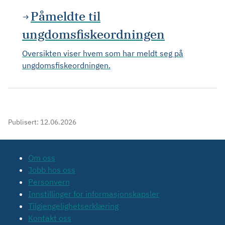
Påmeldte til
ungdomsfiskeordningen
Oversikten viser hvem som har meldt seg på
ungdomsfiskeordningen.
Publisert:
12.06.2026
Om oss
Jobb hos oss
Personvern
Innstillinger for informasjonskapsler
Tilgjengelighetserklæring
Kontakt oss