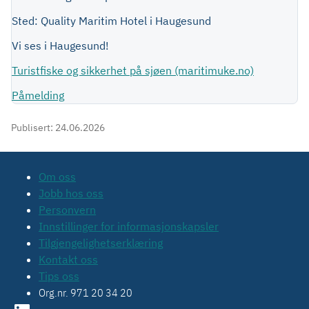
Sted: Quality Maritim Hotel i Haugesund
Vi ses i Haugesund!
Turistfiske og sikkerhet på sjøen (maritimuke.no)
Påmelding
Publisert:
24.06.2026
Om oss
Jobb hos oss
Personvern
Innstillinger for informasjonskapsler
Tilgjengelighetserklæring
Kontakt oss
Tips oss
Org.nr. 971 20 34 20