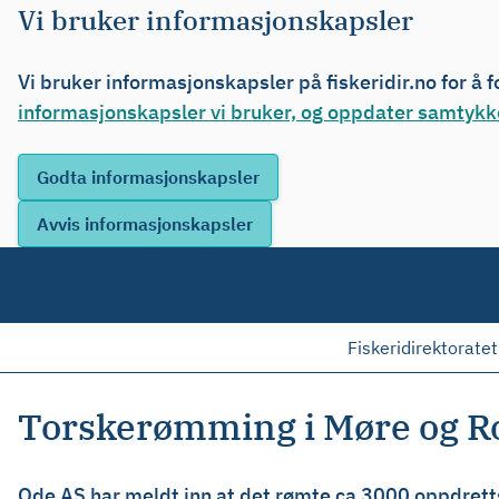
Vi bruker informasjonskapsler
Vi bruker informasjonskapsler på fiskeridir.no for å 
informasjonskapsler vi bruker, og oppdater samtykke
Fiskeridirektoratet
Torskerømming i Møre og R
Ode AS har meldt inn at det rømte ca 3000 oppdrettsto