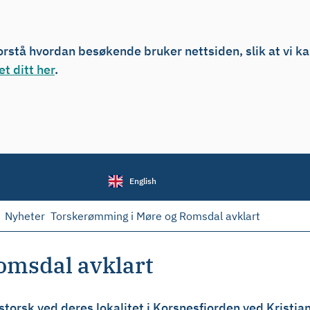
forstå hvordan besøkende bruker nettsiden, slik at vi k
t ditt her
.
English
Nyheter
Torskerømming i Møre og Romsdal avklart
omsdal avklart
rsk ved deres lokalitet i Korsnesfjorden ved Kristiansu