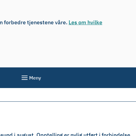
an forbedre tjenestene våre.
Les om hvilke
Meny
nd i august. Opptelling er nylig utført i forbindelse