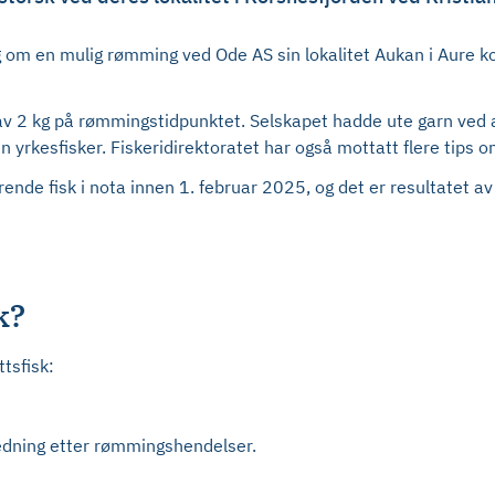
ng om en mulig rømming ved Ode AS sin lokalitet Aukan i Aure
 av 2 kg på rømmingstidpunktet. Selskapet hadde ute garn ved a
n yrkesfisker. Fiskeridirektoratet har også mottatt flere tips 
rende fisk i nota innen 1. februar 2025, og det er resultatet a
k?
ttsfisk:
predning etter rømmingshendelser.