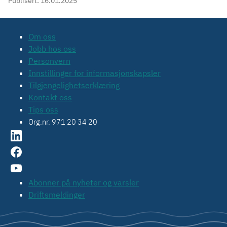
Publisert:
16.01.2025
Om oss
Jobb hos oss
Personvern
Innstillinger for informasjonskapsler
Tilgjengelighetserklæring
Kontakt oss
Tips oss
Org.nr. 971 20 34 20
Abonner på nyheter og varsler
Driftsmeldinger