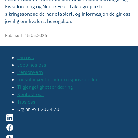
Fiskeforening og Nedre Eiker Laksegruppe for
sikringssonene de har etablert, og informasjon de gir oss
jevnlig om hvalens bevegelser.
Publisert:
15.06.2026
Om oss
Jobb hos oss
Personvern
Innstillinger for informasjonskapsler
Tilgjengelighetserklæring
Kontakt oss
Tips oss
Org.nr. 971 20 34 20