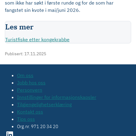
som ikke har søkt i første runde og for de som har
fangstet sin kvote i mai/juni 2026.
Les mer
Turistfiske etter kongekrabbe
Publisert:
17.11.2025
Om oss
Jobb hos oss
Personvern
Innstillinger for informasjonskapsler
Tilgjengelighetserklæring
Kontakt oss
Tips oss
Org.nr. 971 20 34 20