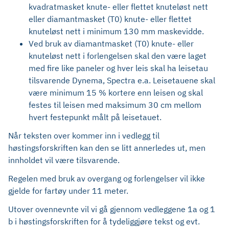
kvadratmasket knute- eller flettet knuteløst nett
eller diamantmasket (T0) knute- eller flettet
knuteløst nett i minimum 130 mm maskevidde.
Ved bruk av diamantmasket (T0) knute- eller
knuteløst nett i forlengelsen skal den være laget
med fire like paneler og hver leis skal ha leisetau
tilsvarende Dynema, Spectra e.a. Leisetauene skal
være minimum 15 % kortere enn leisen og skal
festes til leisen med maksimum 30 cm mellom
hvert festepunkt målt på leisetauet.
Når teksten over kommer inn i vedlegg til
høstingsforskriften kan den se litt annerledes ut, men
innholdet vil være tilsvarende.
Regelen med bruk av overgang og forlengelser vil ikke
gjelde for fartøy under 11 meter.
Utover ovennevnte vil vi gå gjennom vedleggene 1a og 1
b i høstingsforskriften for å tydeliggjøre tekst og evt.