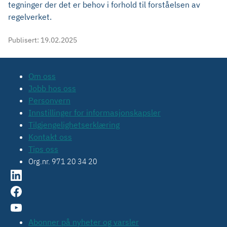
tegninger der det er behov i forhold til forståelsen av
regelverket.
Publisert:
19.02.2025
Om oss
Jobb hos oss
Personvern
Innstillinger for informasjonskapsler
Tilgjengelighetserklæring
Kontakt oss
Tips oss
Org.nr. 971 20 34 20
Abonner på nyheter og varsler