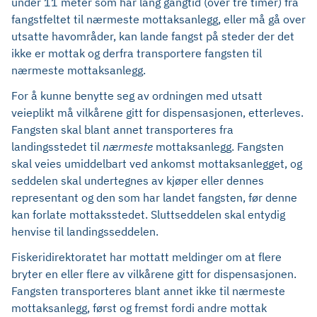
under 11 meter som har lang gangtid (over tre timer) fra
fangstfeltet til nærmeste mottaksanlegg, eller må gå over
utsatte havområder, kan lande fangst på steder der det
ikke er mottak og derfra transportere fangsten til
nærmeste mottaksanlegg.
For å kunne benytte seg av ordningen med utsatt
veieplikt må vilkårene gitt for dispensasjonen, etterleves.
Fangsten skal blant annet transporteres fra
landingsstedet til
nærmeste
mottaksanlegg. Fangsten
skal veies umiddelbart ved ankomst mottaksanlegget, og
seddelen skal undertegnes av kjøper eller dennes
representant og den som har landet fangsten, før denne
kan forlate mottaksstedet. Sluttseddelen skal entydig
henvise til landingsseddelen.
Fiskeridirektoratet har mottatt meldinger om at flere
bryter en eller flere av vilkårene gitt for dispensasjonen.
Fangsten transporteres blant annet ikke til nærmeste
mottaksanlegg, først og fremst fordi andre mottak