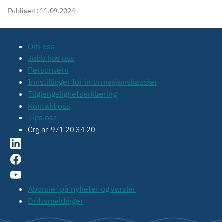
Publisert:
11.09.2024
Om oss
Jobb hos oss
Personvern
Innstillinger for informasjonskapsler
Tilgjengelighetserklæring
Kontakt oss
Tips oss
Org.nr. 971 20 34 20
Abonner på nyheter og varsler
Driftsmeldinger