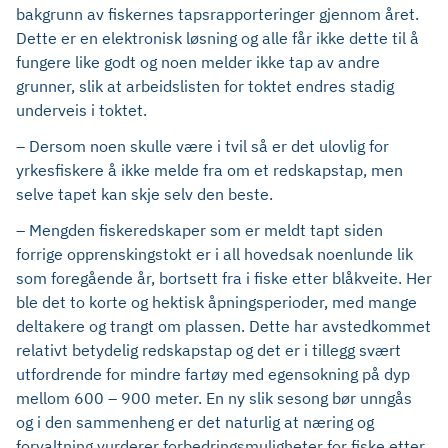
bakgrunn av fiskernes tapsrapporteringer gjennom året.
Dette er en elektronisk løsning og alle får ikke dette til å
fungere like godt og noen melder ikke tap av andre
grunner, slik at arbeidslisten for toktet endres stadig
underveis i toktet.
– Dersom noen skulle være i tvil så er det ulovlig for
yrkesfiskere å ikke melde fra om et redskapstap, men
selve tapet kan skje selv den beste.
– Mengden fiskeredskaper som er meldt tapt siden
forrige opprenskingstokt er i all hovedsak noenlunde lik
som foregående år, bortsett fra i fiske etter blåkveite. Her
ble det to korte og hektisk åpningsperioder, med mange
deltakere og trangt om plassen. Dette har avstedkommet
relativt betydelig redskapstap og det er i tillegg svært
utfordrende for mindre fartøy med egensokning på dyp
mellom 600 – 900 meter. En ny slik sesong bør unngås
og i den sammenheng er det naturlig at næring og
forvaltning vurderer forbedringsmuligheter for fiske etter