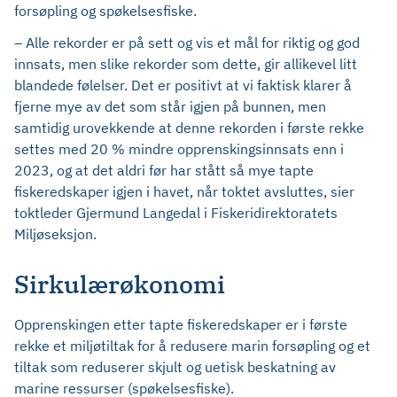
forsøpling og spøkelsesfiske.
– Alle rekorder er på sett og vis et mål for riktig og god
innsats, men slike rekorder som dette, gir allikevel litt
blandede følelser. Det er positivt at vi faktisk klarer å
fjerne mye av det som står igjen på bunnen, men
samtidig urovekkende at denne rekorden i første rekke
settes med 20 % mindre opprenskingsinnsats enn i
2023, og at det aldri før har stått så mye tapte
fiskeredskaper igjen i havet, når toktet avsluttes, sier
toktleder Gjermund Langedal i Fiskeridirektoratets
Miljøseksjon.
Sirkulærøkonomi
Opprenskingen etter tapte fiskeredskaper er i første
rekke et miljøtiltak for å redusere marin forsøpling og et
tiltak som reduserer skjult og uetisk beskatning av
marine ressurser (spøkelsesfiske).