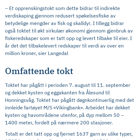
– Et opprenskingstokt som dette bidrar til indirekte
verdiskaping gjennom redusert spøkelsesfiske av
betydelige mengder av fisk og skalldyr. I tillegg bidrar
også toktet til økt sirkulær økonomi gjennom gjenbruk av
fiskeredskaper som er tatt opp og levert tilbake til eier. I
år det det tilbakelevert redskaper til verdi av over en
million kroner, sier Langedal
Omfattende tokt
Toktet har pågått i perioden 7. august til 11. september
og dekket kysten og eggakanten fra Ålesund til
Honningsvåg. Toktet har pågått døgnkontinuerlig med det
innleide fartøyet M/S «Vikingbank». Arbeidet har dekket
kysten og havområdene utenfor, på dyp mellom 50 –
1400 meter, fordelt på nærmere 200 stasjoner.
Totalt er det tatt opp og fjernet 1637 garn av ulike typer,