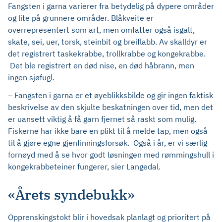
Fangsten i garna varierer fra betydelig på dypere områder
og lite på grunnere områder. Blåkveite er
overrepresentert som art, men omfatter også isgalt,
skate, sei, uer, torsk, steinbit og breiflabb. Av skalldyr er
det registrert taskekrabbe, trollkrabbe og kongekrabbe.
Det ble registrert en død nise, en død håbrann, men
ingen sjøfugl.
– Fangsten i garna er et øyeblikksbilde og gir ingen faktisk
beskrivelse av den skjulte beskatningen over tid, men det
er uansett viktig å få garn fjernet så raskt som mulig.
Fiskerne har ikke bare en plikt til å melde tap, men også
til å gjøre egne gjenfinningsforsøk. Også i år, er vi særlig
fornøyd med å se hvor godt løsningen med rømmingshull i
kongekrabbeteiner fungerer, sier Langedal.
«Årets syndebukk»
Opprenskingstokt blir i hovedsak planlagt og prioritert på