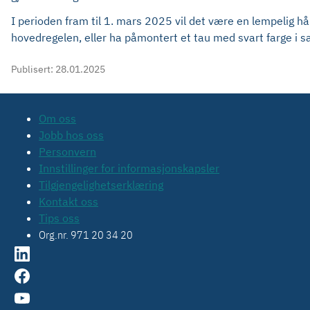
I perioden fram til 1. mars 2025 vil det være en lempelig
hovedregelen, eller ha påmontert et tau med svart farge i 
Publisert:
28.01.2025
Om oss
Jobb hos oss
Personvern
Innstillinger for informasjonskapsler
Tilgjengelighetserklæring
Kontakt oss
Tips oss
Org.nr. 971 20 34 20