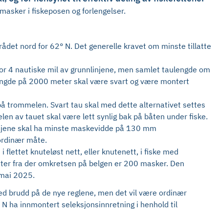
asker i fiskeposen og forlengelser.
ådet nord for 62° N. Det generelle kravet om minste tillatte
nfor 4 nautiske mil av grunnlinjene, men samlet taulengde om
t lengde på 2000 meter skal være svart og være montert
t på trommelen. Svart tau skal med dette alternativet settes
n av tauet skal være lett synlig bak på båten under fiske.
nlinjene skal ha minste maskevidde på 130 mm
 ordinær måte.
lettet knuteløst nett, eller knutenett, i fiske med
ter fra der omkretsen på belgen er 200 masker. Den
. mai 2025.
ved brudd på de nye reglene, men det vil være ordinær
N ha innmontert seleksjonsinnretning i henhold til