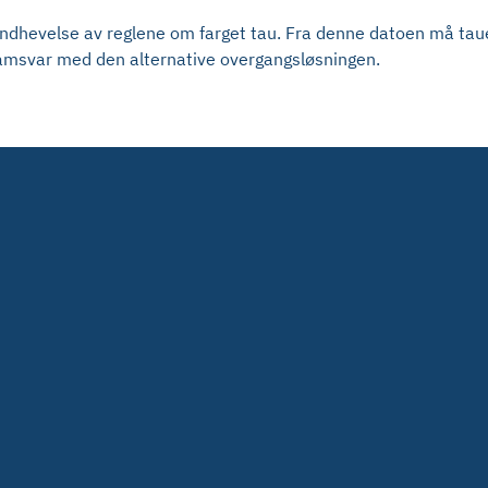
 håndhevelse av reglene om farget tau. Fra denne datoen må ta
samsvar med den alternative overgangsløsningen.