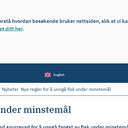
forstå hvordan besøkende bruker nettsiden, slik at vi k
t ditt her
.
English
Nyheter
Nye regler for å unngå fisk under minstemål
 under minstemål
med snurrevad for å unngå fangst av fisk under minstemål,