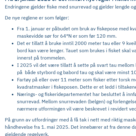
Endringene gjelder fiske med snurrevad og gjelder lengde o
De nye reglene er som følger:
Fra 1. januar er påbudet om bruk av fiskepose med kva
maskevidde sør for 64°N er som før 120 mm.
Det er tillatt å bruke inntil 2000 meter tau eller 9 k
bord kan være lenger. Tauet som brukes i fisket skal v
innerst på trommelen.
I 2025 vil det være tillatt å sette på svart tau mellom
på både styrbord og babord tau og skal være minst 10
Fartøy på eller over 11 meter som fisker etter torsk
kvadratmasker i fiskeposen. Dette er et ledd i tiltake
Nærings- og fiskeridepartementet har besluttet å innfø
snurrevad. Mellom snurrevaden (belgen) og forlengel
nærmere utformingen vil være beskrevet i revidert vedle
På grunn av utfordringer med å få tak i nett med riktig mas
håndhevelse fra 1. mai 2025. Det innebærer at fra denne da
gjeldende regelverk.