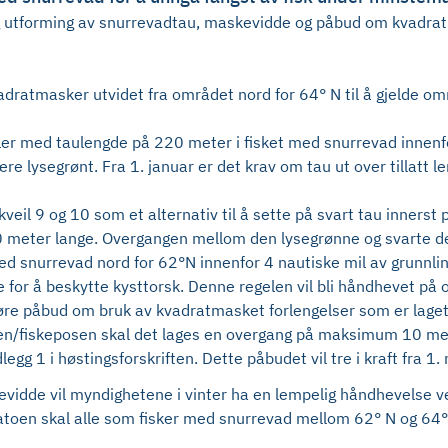
g utforming av snurrevadtau, maskevidde og påbud om kvadratm
dratmasker utvidet fra området nord for 64° N til å gjelde omr
veiler med taulengde på 220 meter i fisket med snurrevad inne
ære lysegrønt. Fra 1. januar er det krav om tau ut over tillat
 kveil 9 og 10 som et alternativ til å sette på svart tau inners
 meter lange. Overgangen mellom den lysegrønne og svarte dele
 med snurrevad nord for 62°N innenfor 4 nautiske mil av grun
ne for å beskytte kysttorsk. Denne regelen vil bli håndhevet på
re påbud om bruk av kvadratmasket forlengelser som er laget i f
sen/fiskeposen skal det lages en overgang på maksimum 10 me
gg 1 i høstingsforskriften. Dette påbudet vil tre i kraft fra 1
kevidde vil myndighetene i vinter ha en lempelig håndhevelse 
toen skal alle som fisker med snurrevad mellom 62° N og 64° 