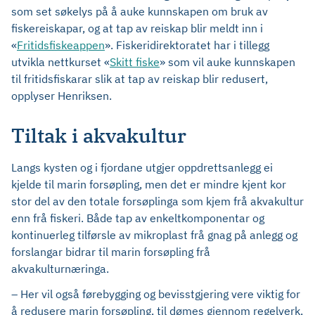
som set søkelys på å auke kunnskapen om bruk av
fiskereiskapar, og at tap av reiskap blir meldt inn i
«
Fritidsfiskeappen
». Fiskeridirektoratet har i tillegg
utvikla nettkurset «
Skitt fiske
» som vil auke kunnskapen
til fritidsfiskarar slik at tap av reiskap blir redusert,
opplyser Henriksen.
Tiltak i akvakultur
Langs kysten og i fjordane utgjer oppdrettsanlegg ei
kjelde til marin forsøpling, men det er mindre kjent kor
stor del av den totale forsøplinga som kjem frå akvakultur
enn frå fiskeri. Både tap av enkeltkomponentar og
kontinuerleg tilførsle av mikroplast frå gnag på anlegg og
forslangar bidrar til marin forsøpling frå
akvakulturnæringa.
– Her vil også førebygging og bevisstgjering vere viktig for
å redusere marin forsøpling, til dømes gjennom regelverk,