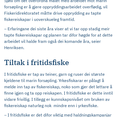
Sjølv om det overordna målet med arbeidet mot marin
forsøpling er å gjere oppryddingsarbeidet overflødig, vil
Fiskeridirektoratet måtte drive opprydding av tapte
fiskereiskapar i uoverskueleg framtid.
– Erfaringane dei siste åra viser at vi tar opp stadig meir
tapte fiskereiskapar og planen tar difor høgde for at dette
arbeidet vil halde fram også dei komande åra, seier
Henriksen.
Tiltak i fritidsfiske
I fritidsfiske er tap av teiner, garn og ruser dei største
kjeldene til marin forsøpling. Yrkesfiskarar er pålagt å
melde inn tap av fiskereiskap, noko som gjer det lettare å
finne igjen og ta opp reiskapen. I fritidsfiske er dette inntil
vidare frivillig. I tillegg er kunnskapsnivået om bruken av
fiskereiskap naturleg nok mindre enn i yrkesfiske.
– I fritidsfiske er det difor viktig med haldningskampanjar