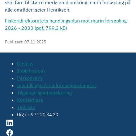
skal føre til større merksemd omkring marin forsøpling på
alle områder, seier Henriksen.
Fiskeridirektoratets handlingsplan mot marin forsøpling
2026 - 2030 (pdf, 799.3 kB)
Publisert:
07.11.2025
Om oss
Jobb hos oss
Personvern
Innstillinger for informasjonskapsler
Tilgjengelighetserklæring
Kontakt oss
Tips oss
Org.nr. 971 20 34 20