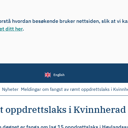
forstå hvordan besøkende bruker nettsiden, slik at vi k
t ditt her
.
English
Nyheter
Meldingar om fangst av rømt oppdrettslaks i Kvinnh
 oppdrettslaks i Kvinnherad 
ste døgnet er fanga om lag 15 oppdrettslaks i Høyland