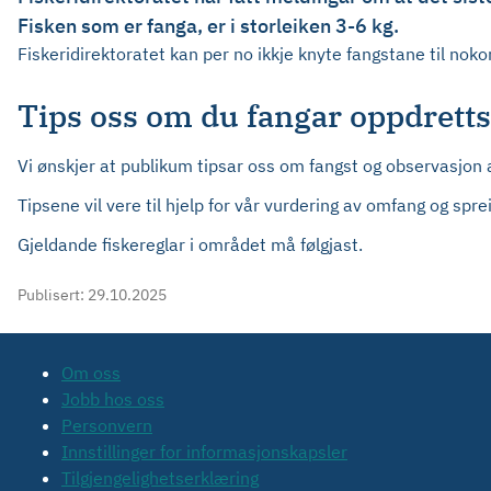
Fisken som er fanga, er i storleiken 3-6 kg.
Fiskeridirektoratet kan per no ikkje knyte fangstane til nok
Tips oss om du fangar oppdretts
Vi ønskjer at publikum tipsar oss om fangst og observasjon 
Tipsene vil vere til hjelp for vår vurdering av omfang og spre
Gjeldande fiskereglar i området må følgjast.
Publisert:
29.10.2025
Om oss
Jobb hos oss
Personvern
Innstillinger for informasjonskapsler
Tilgjengelighetserklæring