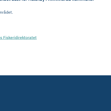
området.
ps Fiskeridirektoratet