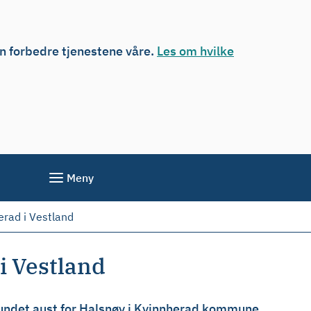
an forbedre tjenestene våre.
Les om hvilke
Meny
erad i Vestland
i Vestland
ssundet aust for Halsnøy i Kvinnherad kommune.