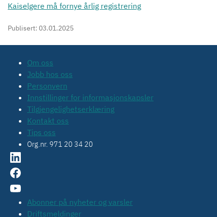
Kaiselgere må fornye årlig registrering
Publisert:
03.01.2025
Om oss
Jobb hos oss
Personvern
Innstillinger for informasjonskapsler
Tilgjengelighetserklæring
Kontakt oss
Tips oss
Org.nr. 971 20 34 20
Abonner på nyheter og varsler
Driftsmeldinger