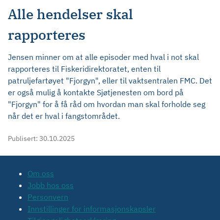
Alle hendelser skal
rapporteres
Jensen minner om at alle episoder med hval i not skal
rapporteres til Fiskeridirektoratet, enten til
patruljefartøyet "Fjorgyn", eller til vaktsentralen FMC. Det
er også mulig å kontakte Sjøtjenesten om bord på
"Fjorgyn" for å få råd om hvordan man skal forholde seg
når det er hval i fangstområdet.
Publisert:
30.10.2025
Om oss
Jobb hos oss
Personvern
Innstillinger for informasjonskapsler