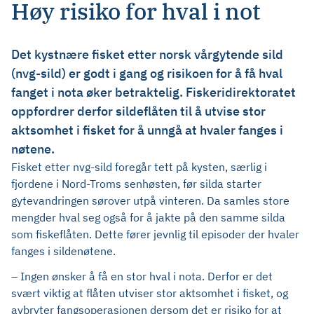
Høy risiko for hval i not
Det kystnære fisket etter norsk vårgytende sild
(nvg-sild) er godt i gang og risikoen for å få hval
fanget i nota øker betraktelig. Fiskeridirektoratet
oppfordrer derfor sildeflåten til å utvise stor
aktsomhet i fisket for å unngå at hvaler fanges i
nøtene.
Fisket etter nvg-sild foregår tett på kysten, særlig i
fjordene i Nord-Troms senhøsten, før silda starter
gytevandringen sørover utpå vinteren. Da samles store
mengder hval seg også for å jakte på den samme silda
som fiskeflåten. Dette fører jevnlig til episoder der hvaler
fanges i sildenøtene.
– Ingen ønsker å få en stor hval i nota. Derfor er det
svært viktig at flåten utviser stor aktsomhet i fisket, og
avbryter fangsoperasjonen dersom det er risiko for at