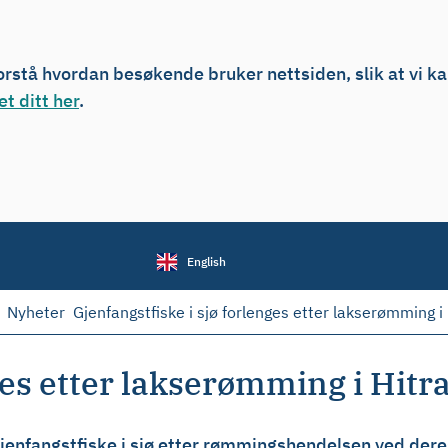
forstå hvordan besøkende bruker nettsiden, slik at vi k
t ditt her
.
English
Nyheter
Gjenfangstfiske i sjø forlenges etter lakserømming i 
ges etter lakserømming i Hitr
jenfangstfiske i sjø etter rømmingshendelsen ved deres 