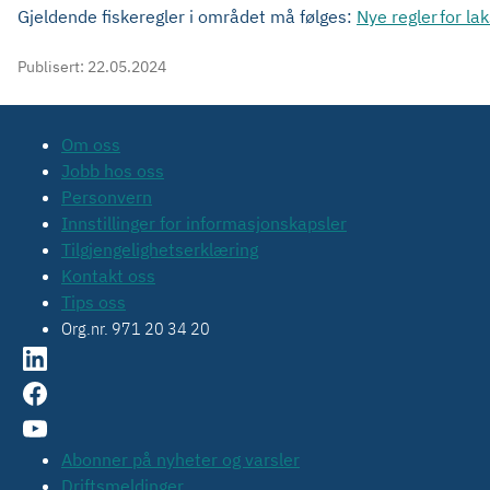
Gjeldende fiskeregler i området må følges:
Nye regler for la
Publisert:
22.05.2024
Om oss
Jobb hos oss
Personvern
Innstillinger for informasjonskapsler
Tilgjengelighetserklæring
Kontakt oss
Tips oss
Org.nr. 971 20 34 20
Abonner på nyheter og varsler
Driftsmeldinger