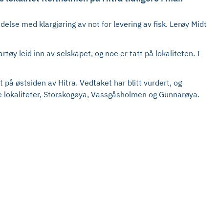
lse med klargjøring av not for levering av fisk. Lerøy Midt
øy leid inn av selskapet, og noe er tatt på lokaliteten. I
 på østsiden av Hitra. Vedtaket har blitt vurdert, og
dre lokaliteter, Storskogøya, Vassgåsholmen og Gunnarøya.