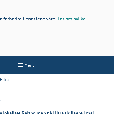
an forbedre tjenestene våre.
Les om hvilke
Meny
Hitra
a
lokalitet Reitholmen på Hitra tidligere i mai.