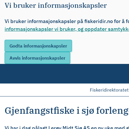
Vi bruker informasjonskapsler
Vi bruker informasjonskapsler på fiskeridir.no for å 
informasjonskapsler vi bruker, og oppdater samtykke
Fiskeridirektoratet
Gjenfangstfiske i sjø forlen
Vi har i dag pålagt Lerøy Midt Sjø AS en ny uke med g