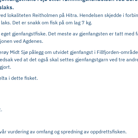
slaks.
lokaliteten Reitholmen på Hitra. Hendelsen skjedde i forbinde
 laks. Det er snakk om fisk på om lag 7 kg.
eget gjenfangstfiske. Det meste av gjenfangsten er tatt med fart
asjonen ved Agdenes.
røy Midt Sjø pålegg om utvidet gjenfangst i Fillfjorden-området
hovedsak ved at det også skal settes gjenfangstgarn ved tre an
gjort.
ta i dette fisket.
.
or vår vurdering av omfang og spredning av oppdrettsfisken.