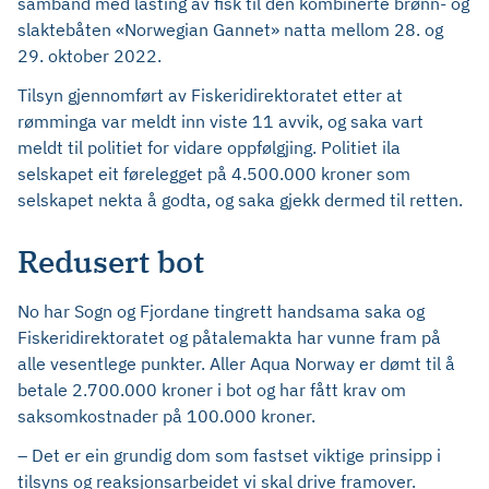
samband med lasting av fisk til den kombinerte brønn- og
slaktebåten «Norwegian Gannet» natta mellom 28. og
29. oktober 2022.
Tilsyn gjennomført av Fiskeridirektoratet etter at
rømminga var meldt inn viste 11 avvik, og saka vart
meldt til politiet for vidare oppfølgjing. Politiet ila
selskapet eit førelegget på 4.500.000 kroner som
selskapet nekta å godta, og saka gjekk dermed til retten.
Redusert bot
No har Sogn og Fjordane tingrett handsama saka og
Fiskeridirektoratet og påtalemakta har vunne fram på
alle vesentlege punkter. Aller Aqua Norway er dømt til å
betale 2.700.000 kroner i bot og har fått krav om
saksomkostnader på 100.000 kroner.
– Det er ein grundig dom som fastset viktige prinsipp i
tilsyns og reaksjonsarbeidet vi skal drive framover.