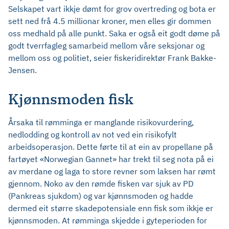
Selskapet vart ikkje dømt for grov overtreding og bota er
sett ned frå 4.5 millionar kroner, men elles gir dommen
oss medhald på alle punkt. Saka er også eit godt døme på
godt tverrfagleg samarbeid mellom våre seksjonar og
mellom oss og politiet, seier fiskeridirektør Frank Bakke-
Jensen.
Kjønnsmoden fisk
Årsaka til rømminga er manglande risikovurdering,
nedlodding og kontroll av not ved ein risikofylt
arbeidsoperasjon. Dette førte til at ein av propellane på
fartøyet «Norwegian Gannet» har trekt til seg nota på ei
av merdane og laga to store revner som laksen har rømt
gjennom. Noko av den rømde fisken var sjuk av PD
(Pankreas sjukdom) og var kjønnsmoden og hadde
dermed eit større skadepotensiale enn fisk som ikkje er
kjønnsmoden. At rømminga skjedde i gyteperioden for