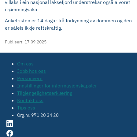
villaks i ein nasjonal laksefjord understrekar også alvoret
i rømmingsaka.
Ankefristen er 14 dagar frå forkynning av dommen og den
er såleis ikkje rettskraftig.
Publisert:
17.09.2025
Om oss
Jobb hos oss
Personvern
Innstillinger for informasjonskapsler
Tilgjengelighetserklæring
Kontakt oss
Tips oss
Org.nr. 971 20 34 20