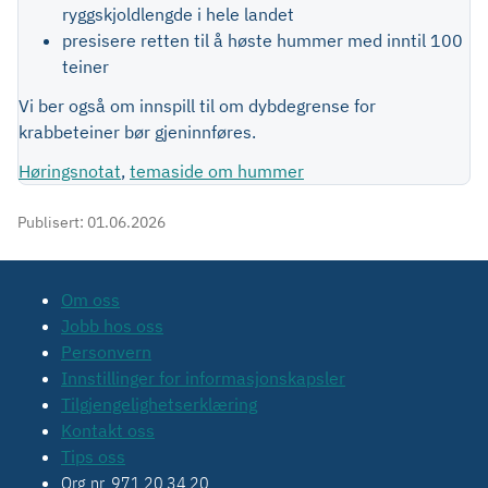
ryggskjoldlengde i hele landet
presisere retten til å høste hummer med inntil 100
teiner
Vi ber også om innspill til om dybdegrense for
krabbeteiner bør gjeninnføres.
Høringsnotat
,
temaside om hummer
Publisert:
01.06.2026
Om oss
Jobb hos oss
Personvern
Innstillinger for informasjonskapsler
Tilgjengelighetserklæring
Kontakt oss
Tips oss
Org.nr. 971 20 34 20