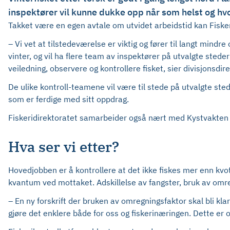
inspektører vil kunne dukke opp når som helst og hv
Takket være en egen avtale om utvidet arbeidstid kan Fiskeri
– Vi vet at tilstedeværelse er viktig og fører til langt mindre
vinter, og vil ha flere team av inspektører på utvalgte steder
veiledning, observere og kontrollere fisket, sier divisjonsdire
De ulike kontroll-teamene vil være til stede på utvalgte sted
som er ferdige med sitt oppdrag.
Fiskeridirektoratet samarbeider også nært med Kystvakten o
Hva ser vi etter?
Hovedjobben er å kontrollere at det ikke fiskes mer enn kvot
kvantum ved mottaket. Adskillelse av fangster, bruk av omreg
– En ny forskrift der bruken av omregningsfaktor skal bli klar
gjøre det enklere både for oss og fiskerinæringen. Dette er o