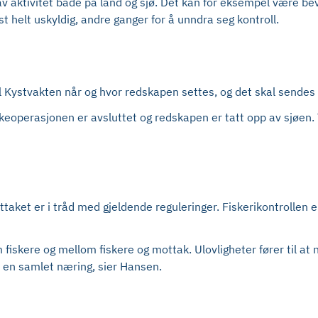
 av aktivitet både på land og sjø. Det kan for eksempel være b
t helt uskyldig, andre ganger for å unndra seg kontroll.
l Kystvakten når og hvor redskapen settes, og det skal sendes m
skeoperasjonen er avsluttet og redskapen er tatt opp av sjøen. 
rsuttaket er i tråd med gjeldende reguleringer. Fiskerikontrollen
lom fiskere og mellom fiskere og mottak. Ulovligheter fører til a
for en samlet næring, sier Hansen.