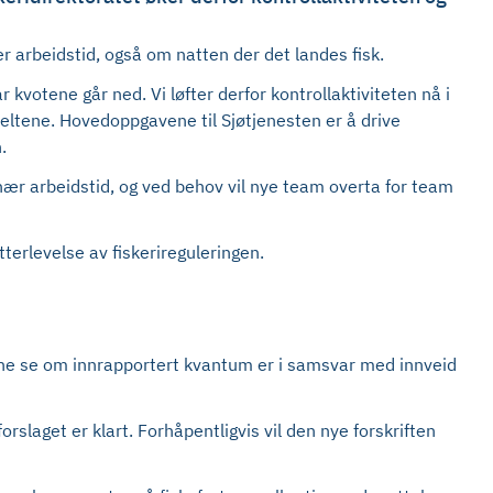
r arbeidstid, også om natten der det landes fisk.
r kvotene går ned. Vi løfter derfor kontrollaktiviteten nå i
kefeltene. Hovedoppgavene til Sjøtjenesten er å drive
.
dinær arbeidstid, og ved behov vil nye team overta for team
erlevelse av fiskerireguleringen.
ørene se om innrapportert kvantum er i samsvar med innveid
orslaget er klart. Forhåpentligvis vil den nye forskriften