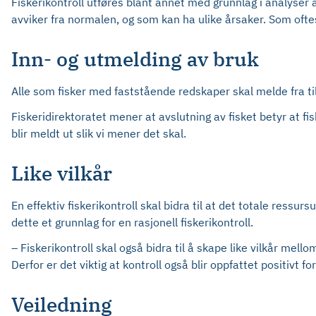
Fiskerikontroll utføres blant annet med grunnlag i analyser
avviker fra normalen, og som kan ha ulike årsaker. Som oftes
Inn- og utmelding av bruk
Alle som fisker med faststående redskaper skal melde fra ti
Fiskeridirektoratet mener at avslutning av fisket betyr at fi
blir meldt ut slik vi mener det skal.
Like vilkår
En effektiv fiskerikontroll skal bidra til at det totale ressu
dette et grunnlag for en rasjonell fiskerikontroll.
– Fiskerikontroll skal også bidra til å skape like vilkår mel
Derfor er det viktig at kontroll også blir oppfattet positivt 
Veiledning