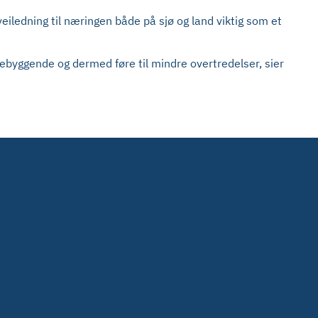
 veiledning til næringen både på sjø og land viktig som et
orebyggende og dermed føre til mindre overtredelser, sier