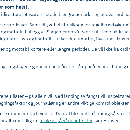
or som helst.
direktoratet være til stede i lengre perioder og ut over ordinæ
 overtredelser. Samtidig vet vi at risikoen for regelbrudd øker nå
 og mottak. I tillegg vil Sjøtjenesten vår være til stede på fis
ktør for tilsyn og kontroll i Fiskeridirektoratet, Siv June Hansen
er og mottak i kortere eller lengre perioder. De vil ikke ha or
g salgslagene gjennom hele året for å oppnå en mest mulig ett
ene tillater – på alle nivå. Ved landing av fangst vil inspekt
ningsfaktor og journalføring er andre viktige kontrollobjekter.
ere er under utarbeidelse. Den vil bli sendt på høring så snart f
mtalt i en tidligere
artikkel på våre nettsider
, sier Hansen.