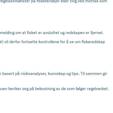
evegelsesmønster på fiskefartøyer eller ting ved mottak som
elding om at fisket er avsluttet og redskapen er fjernet.
Vi vil derfor fortsette kontrollene for å se om fiskeredskap
 er basert på risikoanalyser, kunnskap og tips. Til sammen gir
t noen beriker seg på bekostning av de som følger regelverket.