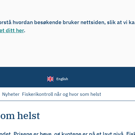
forstå hvordan besøkende bruker nettsiden, slik at vi k
t ditt her
.
English
Nyheter
Fiskerikontroll når og hvor som helst
som helst
andet. Prisene er høye, og kvotene er på et lavt nivå. Fi