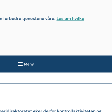
an forbedre tjenestene våre.
Les om hvilke
Meny
skeridirektoratet øker derfor kontrollaktiviteten og