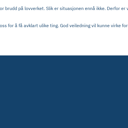
t for brudd på lovverket. Slik er situasjonen ennå ikke. Derfor er
ss for å få avklart ulike ting. God veiledning vil kunne virke f