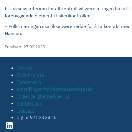
Et suksesskriterium for all kontroll vil være at ingen bli tat
forebyggende element i fiskerikontrollen.
– Folk i næringen skal ikke være redde for å ta kontakt med o
Hansen.
Publisert:
27.02.2025
Om oss
Jobb hos oss
Personvern
Innstillinger for informasjonskapsler
Tilgjengelighetserklæring
Kontakt oss
Tips oss
Org.nr. 971 20 34 20