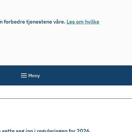
an forbedre tjenestene våre.
Les om hvilke
Meny
sette seg inn i reguleringen for 2026.