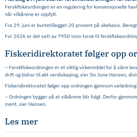
Ferskfiskeordningen er en regulering for konvensjonelle havfi
når vilkårene er oppfylt.
Fra 29. juni er kvotetillegget 20 prosent på ukebasis. Bereg
For 2026 er det satt av 7950 tonn torsk til ferskfiskeordni
Fiskeridirektoratet følger opp 
– Ferskfiskeordningen er et viktig virkemiddel for å sikre le
drift og bidrar til økt verdiskaping, sier Siv June Hansen, divi
Fiskeridirektoratet følger opp ordningen gjennom veiledning o
– Ordningen bygger på at vilkårene blir fulgt. Derfor gjennomfø
ment, sier Hansen.
Les mer