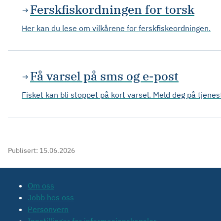
Ferskfiskordningen for torsk
Her kan du lese om vilkårene for ferskfiskeordningen.
Få varsel på sms og e-post
Fisket kan bli stoppet på kort varsel. Meld deg på tjene
Publisert:
15.06.2026
Om oss
Jobb hos oss
Personvern