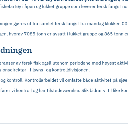
skefartøy i åpen og lukket gruppe som leverer fersk fangst nord
ningen gjøres ut fra samlet fersk fangst fra mandag klokken 00
ngen, hvorav 7085 tonn er avsatt i lukket gruppe og 865 tonn e
ordningen
veranser av fersk fisk også utenom periodene med høyest aktivite
sjonsdirektør i tilsyns- og kontrolldivisjonen.
g kontroll. Kontrollarbeidet vil omfatte både aktivitet på sjøe
rer vi kontroll og har tilstedeværelse. Slik bidrar vi til like k