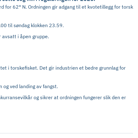
 for 62° N. Ordningen gir adgang til et kvotetillegg for torsk
.00 til søndag klokken 23.59.
r avsatt i åpen gruppe.
t i torskefisket. Det gir industrien et bedre grunnlag for
n og ved landing av fangst.
onkurransevilkår og sikrer at ordningen fungerer slik den er