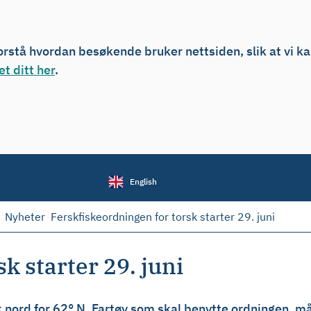
forstå hvordan besøkende bruker nettsiden, slik at vi k
t ditt her
.
English
Nyheter
Ferskfiskeordningen for torsk starter 29. juni
k starter 29. juni
 nord for 62° N. Fartøy som skal benytte ordningen, må 