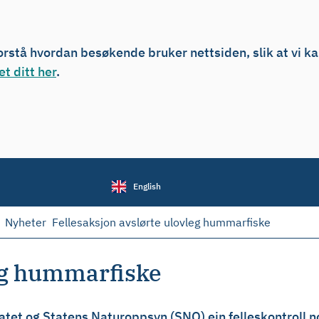
forstå hvordan besøkende bruker nettsiden, slik at vi k
t ditt her
.
English
Nyheter
Fellesaksjon avslørte ulovleg hummarfiske
leg hummarfiske
atet og Statens Naturoppsyn (SNO) ein felleskontroll 