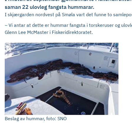
saman 22 ulovleg fangsta hummarar.
I skjærgarden nordvest på Smøla vart det funne to samlep
– Vi antar at dette er hummar fangsta i torskeruser og ulovl
Glenn Lee McMaster i Fiskeridirektoratet.
Beslag av hummar, foto: SNO