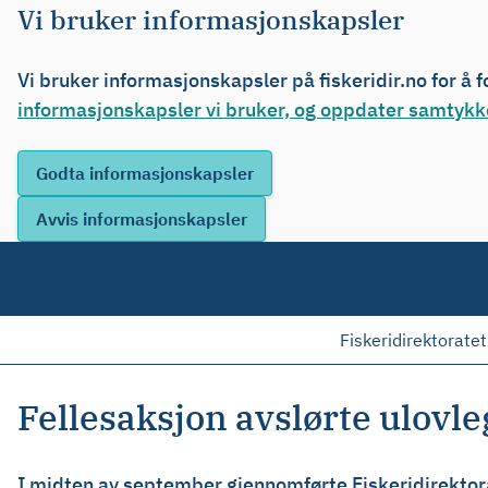
Vi bruker informasjonskapsler
Vi bruker informasjonskapsler på fiskeridir.no for å 
informasjonskapsler vi bruker, og oppdater samtykke
Fiskeridirektoratet
Fellesaksjon avslørte ulov
I midten av september gjennomførte Fiskeridirektor