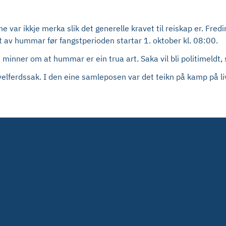
var ikkje merka slik det generelle kravet til reiskap er. Fredi
t av hummar før fangstperioden startar 1. oktober kl. 08:00.
vi minner om at hummar er ein trua art. Saka vil bli politimeldt
revelferdssak. I den eine samleposen var det teikn på kamp på l