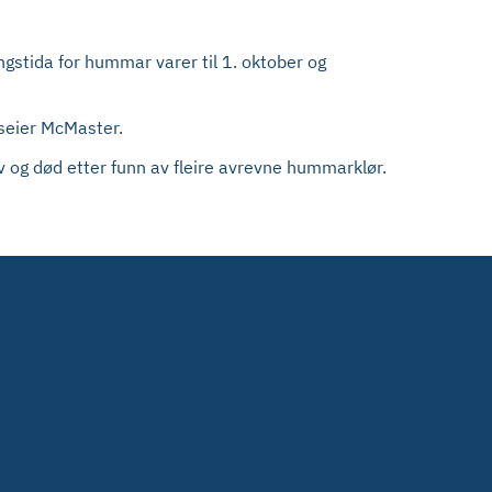
ngstida for hummar varer til 1. oktober og
, seier McMaster.
iv og død etter funn av fleire avrevne hummarklør.