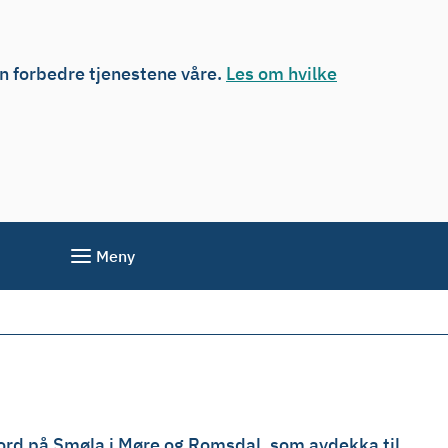
an forbedre tjenestene våre.
Les om hvilke
Meny
nord på Smøla i Møre og Romsdal, som avdekka til