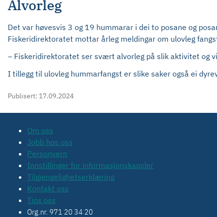
Alvorleg
Det var høvesvis 3 og 19 hummarar i dei to posane og posane 
Fiskeridirektoratet mottar årleg meldingar om ulovleg fangs
– Fiskeridirektoratet ser svært alvorleg på slik aktivitet og 
I tillegg til ulovleg hummarfangst er slike saker også ei dy
Publisert:
17.09.2024
Om oss
Jobb hos oss
Personvern
Innstillinger for informasjonskapsler
Tilgjengelighetserklæring
Kontakt oss
Tips oss
Org.nr. 971 20 34 20