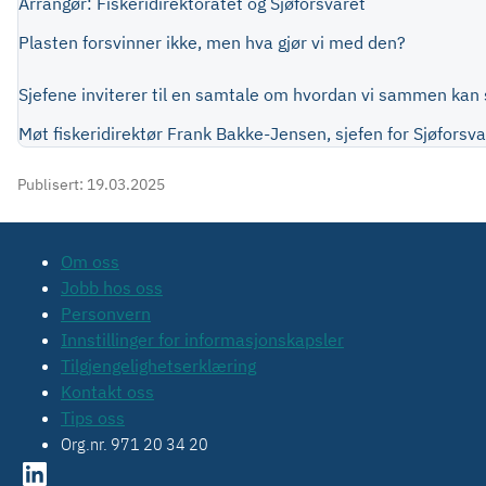
Arrangør: Fiskeridirektoratet og Sjøforsvaret
Plasten forsvinner ikke, men hva gjør vi med den?
Sjefene inviterer til en samtale om hvordan vi sammen kan 
Møt fiskeridirektør Frank Bakke-Jensen, sjefen for Sjøforsv
Publisert:
19.03.2025
Om oss
Jobb hos oss
Personvern
Innstillinger for informasjonskapsler
Tilgjengelighetserklæring
Kontakt oss
Tips oss
Org.nr. 971 20 34 20