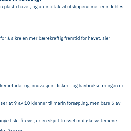
plast i havet, og uten tiltak vil utslippene mer enn dobles
or å sikre en mer bærekraftig fremtid for havet, sier
skemetoder og innovasjon i fiskeri- og havbruksnæringen er
iser at 9 av 10 kjenner til marin forsøpling, men bare 6 av
ange fisk i årevis, er en skjult trussel mot økosystemene.