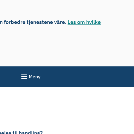
an forbedre tjenestene våre.
Les om hvilke
Meny
else til handling?