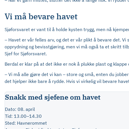
– Når et garn mistes, slutter det ikke å fange fisk. Vi rydde
Vi må bevare havet
Sjøforsvaret er vant til å holde kysten trygg, men nå kjempe
– Havet er vår felles arv, og det er vår plikt å bevare det. V
opprydning og bevisstgjøring, men vi må også ta et skritt til
Sjef for Sjøforsvaret.
Berdal er klar på at det ikke er nok å plukke plast og klappe
– Vi må alle gjøre det vi kan – store og små, enten du jobber 
det hjelper ikke bare å rydde. Hvis vi virkelig vil bevare hav
Snakk med sjefene om havet
Dato: 08. april
Tid: 13.00–14.30
Sted: Havnerommet