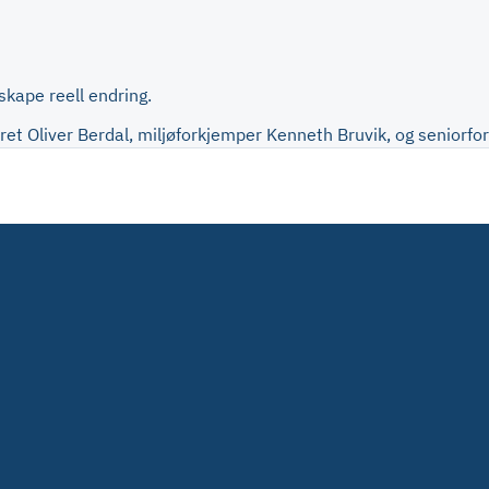
skape reell endring.
aret Oliver Berdal, miljøforkjemper Kenneth Bruvik, og seniorf