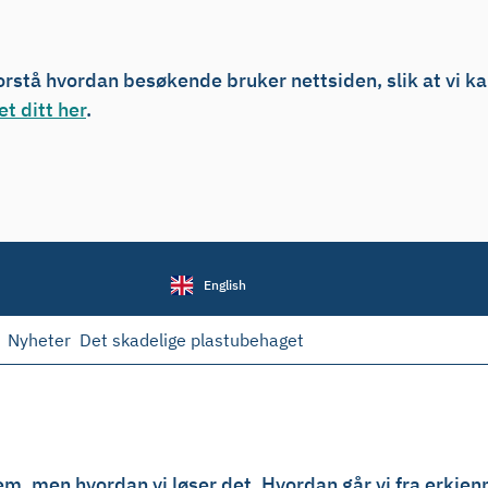
forstå hvordan besøkende bruker nettsiden, slik at vi k
t ditt her
.
English
Nyheter
Det skadelige plastubehaget
t
m, men hvordan vi løser det. Hvordan går vi fra erkjenn