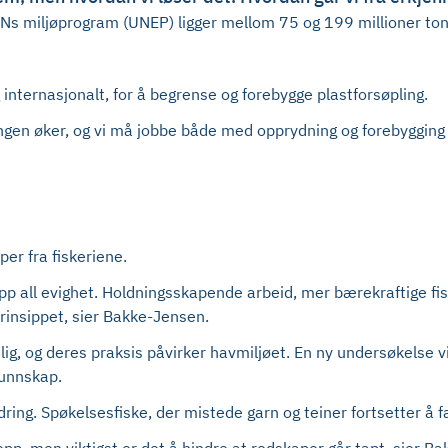
FNs miljøprogram (UNEP) ligger mellom 75 og 199 millioner tonn 
g internasjonalt, for å begrense og forebygge plastforsøpling.
ngen øker, og vi må jobbe både med opprydning og forebygging f
per fra fiskeriene.
pp all evighet. Holdningsskapende arbeid, mer bærekraftige fi
rinsippet, sier Bakke-Jensen.
vnlig, og deres praksis påvirker havmiljøet. En ny undersøkelse v
kunnskap.
ring. Spøkelsesfiske, der mistede garn og teiner fortsetter å f