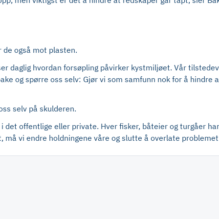
r opp, men viktigst er det å hindre at redskaper går tapt, sier B
r de også mot plasten.
i ser daglig hvordan forsøpling påvirker kystmiljøet. Vår tilsted
bake og spørre oss selv: Gjør vi som samfunn nok for å hindre a
 oss selv på skulderen.
i det offentlige eller private. Hver fisker, båteier og turgåer h
et, må vi endre holdningene våre og slutte å overlate problemet 