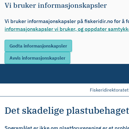
Vi bruker informasjonskapsler
Vi bruker informasjonskapsler på fiskeridir.no for å 
informasjonskapsler vi bruker, og oppdater samtykke
Fiskeridirektoratet
Det skadelige plastubehage
Spørsmålet er ikke om plastforurensning er et proble