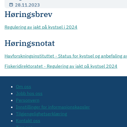
28.11.2023
Høringsbrev
Regulering av jakt på kystsel i 2024
Høringsnotat
Havforskningsinstituttet - Status for kystsel og anbefaling 
Fiskeridirektoratet - Regulering av jakt på kystsel 2024
Om oss
Jobb hos oss
Personvern
Innstillinger for informasjonskapsler
Tilgjengelighetserklæring
Kontakt oss