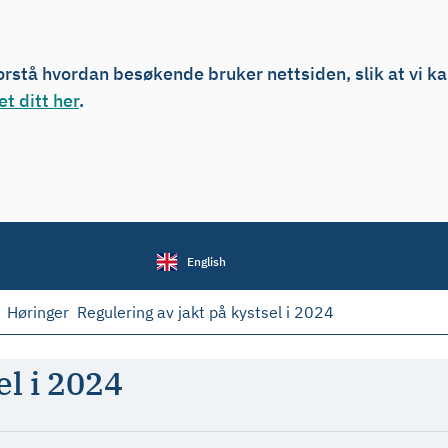
forstå hvordan besøkende bruker nettsiden, slik at vi k
t ditt her
.
English
Høringer
Regulering av jakt på kystsel i 2024
el i 2024