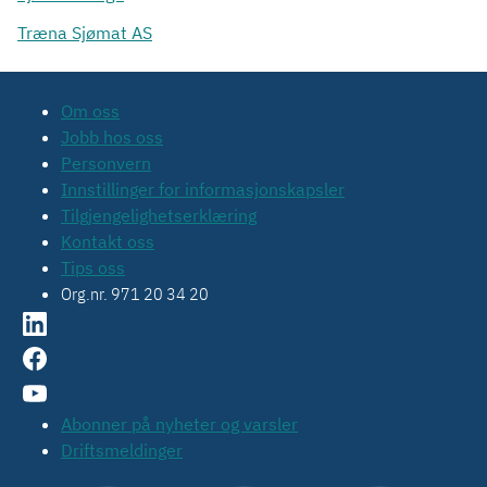
Træna Sjømat AS
Om oss
Jobb hos oss
Personvern
Innstillinger for informasjonskapsler
Tilgjengelighetserklæring
Kontakt oss
Tips oss
Org.nr. 971 20 34 20
Abonner på nyheter og varsler
Driftsmeldinger