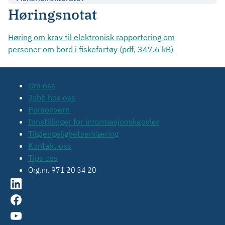
Høringsnotat
Høring om krav til elektronisk rapportering om
personer om bord i fiskefartøy (pdf, 347.6 kB)
Om oss
Jobb hos oss
Personvern
Innstillinger for informasjonskapsler
Tilgjengelighetserklæring
Kontakt oss
Tips oss
Org.nr. 971 20 34 20