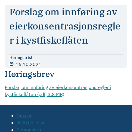
Forslag om innføring av
eierkonsentrasjonsregle
r i kystfiskeflåten
Høringsfrist
16.10.2021
Høringsbrev
Forslag om innføring av eierkonsentrasjonsregler i
kystfiskeflåten (pdf, 3.8 MB)
Om oss
Jobb hos oss
Personvern