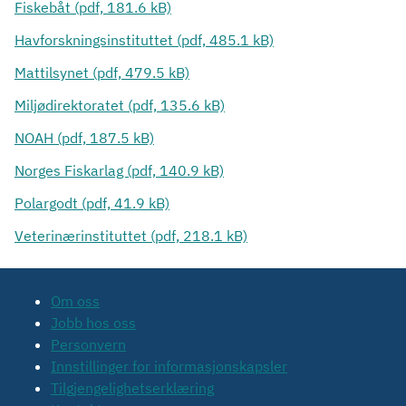
Fiskebåt (pdf, 181.6 kB)
Havforskningsinstituttet (pdf, 485.1 kB)
Mattilsynet (pdf, 479.5 kB)
Miljødirektoratet (pdf, 135.6 kB)
NOAH (pdf, 187.5 kB)
Norges Fiskarlag (pdf, 140.9 kB)
Polargodt (pdf, 41.9 kB)
Veterinærinstituttet (pdf, 218.1 kB)
Om oss
Jobb hos oss
Personvern
Innstillinger for informasjonskapsler
Tilgjengelighetserklæring