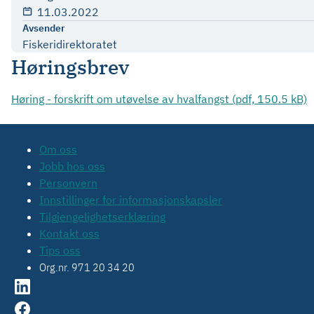
11.03.2022
Avsender
Fiskeridirektoratet
Høringsbrev
Høring - forskrift om utøvelse av hvalfangst (pdf, 150.5 kB)
Om oss
Jobb hos oss
Personvern
Innstillinger for informasjonskapsler
Tilgjengelighetserklæring
Kontakt oss
Tips oss
Org.nr. 971 20 34 20