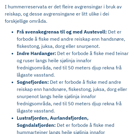
I hummerreservata er det fleire avgrensingar i bruk av
reiskap, og desse avgrensingane er litt ulike i dei
forskjellige områda.
Frå svenskegrensa til og med Austevoll:
Det er
forbode å fiske med andre reiskap enn handsnøre,
fiskestong, juksa, dorg eller snurpenot.
Indre Hardanger:
Det er forbode å fiske med teinar
og ruser langs heile sjølinja innafor
frednigsområda, ned til 50 meters djup rekna frå
lågaste vasstand.
Sognefjorden:
Det er forbode å fiske med andre
reiskap enn handsnøre, fiskestong, juksa, dorg eller
snurpenot langs heile sjølinja innafor
frednigsområda, ned til 50 meters djup rekna frå
lågaste vasstand.
Lustrafjorden, Aurlandsfjorden,
Sogndalsfjorden:
Det er forbode å fiske med
hummarteiner langs heile sjølinja innafor