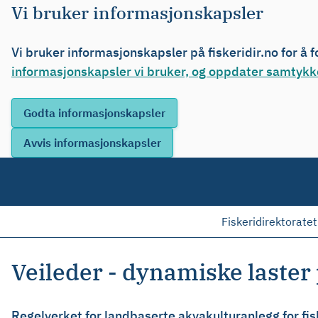
Vi bruker informasjonskapsler
Vi bruker informasjonskapsler på fiskeridir.no for å 
informasjonskapsler vi bruker, og oppdater samtykke
Fiskeridirektoratet
Veileder - dynamiske laster
Regelverket for landbaserte akvakulturanlegg for fisk