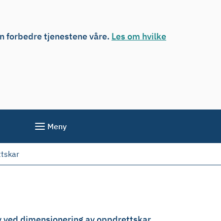
an forbedre tjenestene våre.
Les om hvilke
Meny
ttskar
elv ved dimensjonering av oppdrettskar.