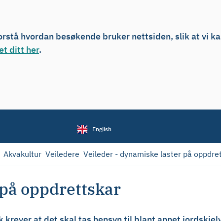
forstå hvordan besøkende bruker nettsiden, slik at vi k
t ditt her
.
English
Akvakultur
Veiledere
Veileder - dynamiske laster på oppdre
 på oppdrettskar
 krever at det skal tas hensyn til blant annet jordskj