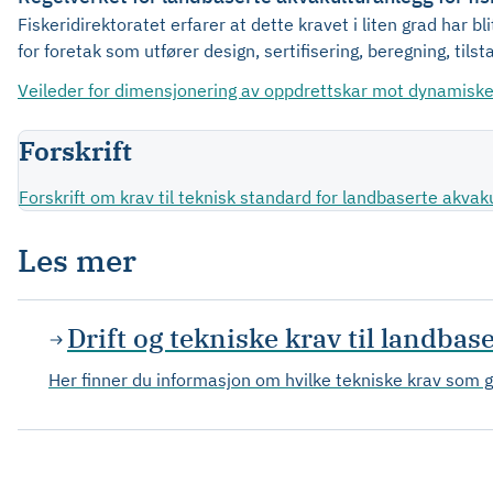
Fiskeridirektoratet erfarer at dette kravet i liten grad har bl
for foretak som utfører design, sertifisering, beregning, tils
Veileder for dimensjonering av oppdrettskar mot dynamiske 
Forskrift
Forskrift om krav til teknisk standard for landbaserte akvaku
Les mer
Drift og tekniske krav til landbas
Her finner du informasjon om hvilke tekniske krav som gj