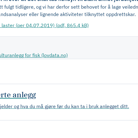
itt fulgt tidligere, og vi har derfor sett behovet for å lage veil
tandsanalyser eller lignende aktiviteter tilknyttet oppdrettskar.
laster (per 04.07.2019) (pdf, 865.4 kB)
lturanlegg for fisk (lovdata.no)
erte anlegg
elder og hva du må gjøre før du kan ta i bruk anlegget ditt.