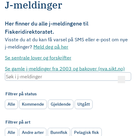
J-meldinger
Her finner du alle j-meldingene til
Fiskeridirektoratet.
Visste du at du kan få varsel på SMS eller e-post om nye
j-meldinger?
Meld deg på her
Se sentrale lover og forskrifter
Se gamle j-meldinger fra 2003 og bakover (nva.sikt.no)
Filtrer på status
Alle
Kommende
Gjeldende
Utgått
Filtrer på art
Alle
Andre arter
Bunnfisk
Pelagisk fisk