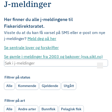
J-meldinger
Her finner du alle j-meldingene til
Fiskeridirektoratet.
Visste du at du kan få varsel på SMS eller e-post om nye
j-meldinger?
Meld deg på her
Se sentrale lover og forskrifter
Se gamle j-meldinger fra 2003 og bakover (nva.sikt.no)
Filtrer på status
Alle
Kommende
Gjeldende
Utgått
Filtrer på art
Alle
Andre arter
Bunnfisk
Pelagisk fisk