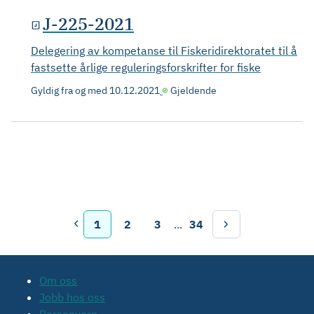
J-225-2021
Delegering av kompetanse til Fiskeridirektoratet til å
fastsette årlige reguleringsforskrifter for fiske
Gyldig fra og med
10.12.2021
Gjeldende
1
2
3
...
34
Om oss
Jobb hos oss