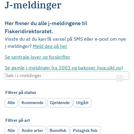
J-meldinger
Her finner du alle j-meldingene til
Fiskeridirektoratet.
Visste du at du kan få varsel på SMS eller e-post om nye
j-meldinger?
Meld deg på her
Se sentrale lover og forskrifter
Se gamle j-meldinger fra 2003 og bakover (nva.sikt.no)
Filtrer på status
Alle
Kommende
Gjeldende
Utgått
Filtrer på art
Alle
Andre arter
Bunnfisk
Pelagisk fisk