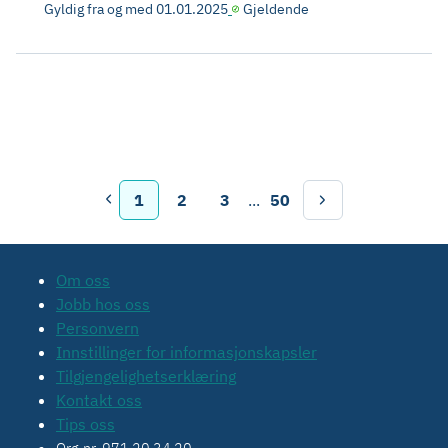
Gyldig fra og med
01.01.2025
Gjeldende
1
2
3
...
50
Om oss
Jobb hos oss
Personvern
Innstillinger for informasjonskapsler
Tilgjengelighetserklæring
Kontakt oss
Tips oss